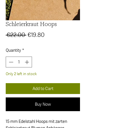
Schleierkraut Hoops
Regular
Sale
 €22.00 
€19.80
Price
Price
Quantity
*
Only 2 left in stock
Add to Cart
Buy Now
15 mm Edelstahl Hoops mit zarten
Schleierkraut Blumen Anhänger.