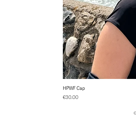
HPWF Cap
Price
€30.00
©