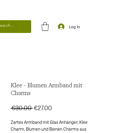
Log In
Klee - Blumen Armband mit
Charms
Regular
Sale
 €30.00 
€27.00
Price
Price
Zartes Armband mit Glas Anhänger, Klee
Charm, Blumen und Bienen Charms aus