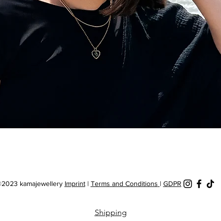
Quick View
2023 kamajewellery
Imprint
|
Terms and Conditions
|
GDPR
Shipping