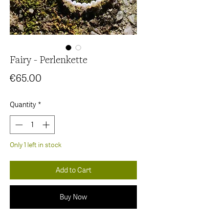
Fairy - Perlenkette
Price
€65.00
Quantity
*
Only 1 left in stock
Add to Cart
Buy Now