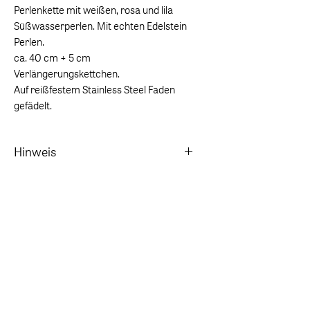
Perlenkette mit weißen, rosa und lila
Süßwasserperlen. Mit echten Edelstein
Perlen.
ca. 40 cm + 5 cm
Verlängerungskettchen.
Auf reißfestem Stainless Steel Faden
gefädelt.
Hinweis
Vor dem Baden in Chlor- und Salzwasser
ablegen.