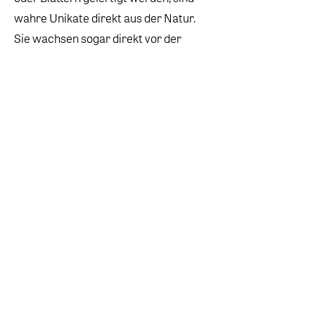
wahre Unikate direkt aus der Natur.
Sie wachsen sogar direkt vor der
Haustür, da alle bei KAMA jewellery
verarbeiteten Blumen aus eigenem
Anbau stammen. Im Garten einer
kleinen Landwirtschaft in der Nähe
von Graz gedeiht vielleicht gerade dein
nächstes Schmuckstück.
Mit viel Liebe beim Wachsen
unterstützt und mit großer Sorgfalt
und nachhaltig geerntet, werden die
Blüten direkt vor Ort getrocknet und zu
einzigartigen Schmuckstücken
weiterverarbeitet. Jedes noch so
kleine Blütenensemble ein Unikat für