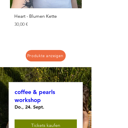
Heart - Blumen Kette
Schleierkraut Hoops
Preis
Standardpreis
30,00 €
22,00 €
Produkte anzeigen
coffee & pearls
workshop
Do., 24. Sept.
Tickets kaufen