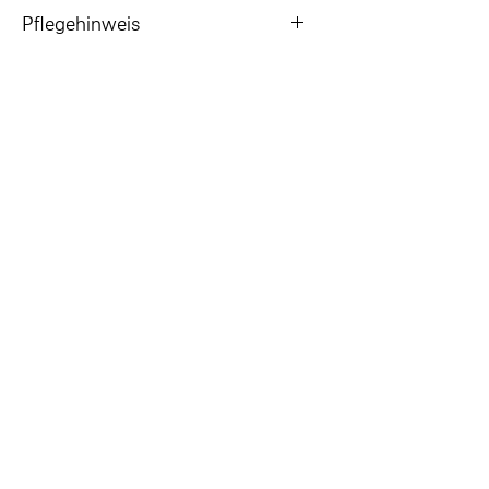
Pflegehinweis
Beim Baden in Chlor- und Salzwasser
ablegen.