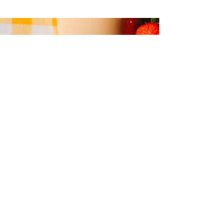
Versand
Rücksendung
©2026 KAMA jewellery
FAQ
|
Impressum
|
AGB
|
DSGVO