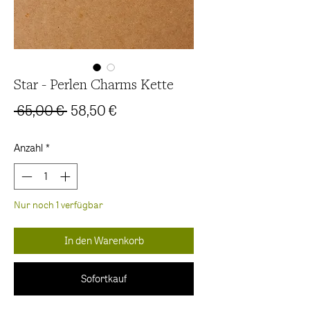
Star - Perlen Charms Kette
Standardpreis
Sale-
 65,00 € 
58,50 €
Preis
Anzahl
*
Nur noch 1 verfügbar
In den Warenkorb
Sofortkauf