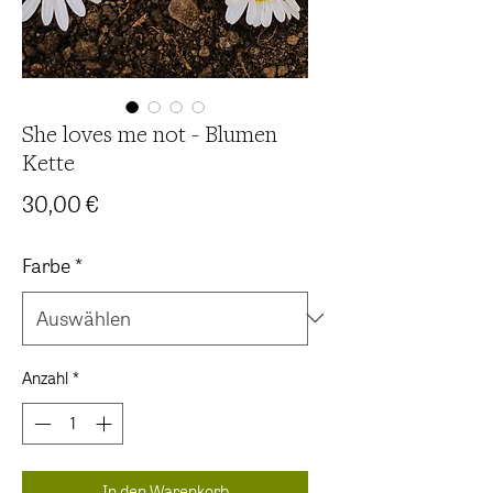
She loves me not - Blumen
Kette
Preis
30,00 €
Farbe
*
Anzahl
*
In den Warenkorb