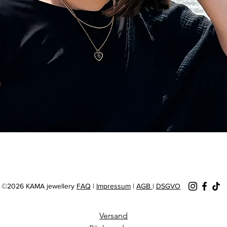
Schnellansicht
©2026 KAMA jewellery
FAQ
|
Impressum
|
AGB
|
DSGVO
Versand