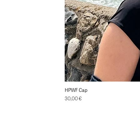
HPWF Cap
Preis
30,00 €