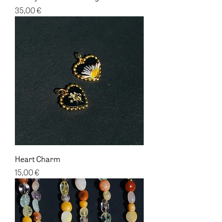
Preis
35,00 €
Heart Charm
Preis
15,00 €