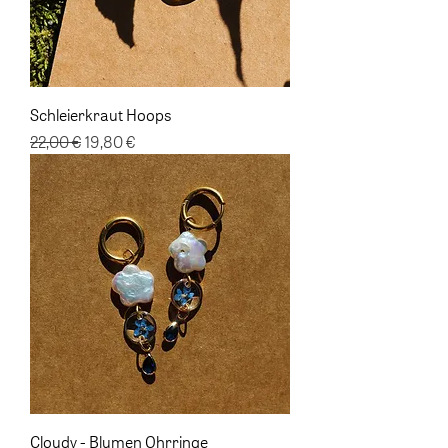
Schleierkraut Hoops
Standardpreis
Sale-Preis
22,00 €
19,80 €
Cloudy - Blumen Ohrringe