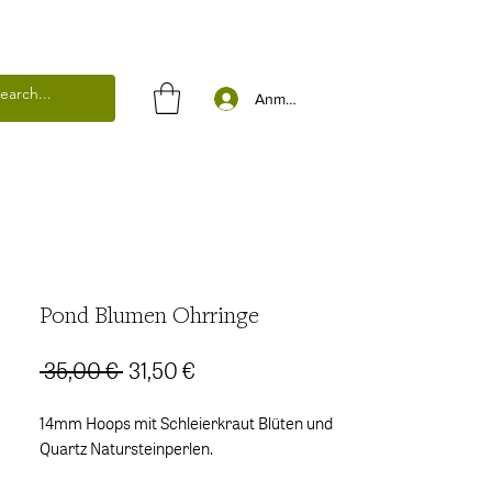
Anmelden
Pond Blumen Ohrringe
Standardpreis
Sale-
 35,00 € 
31,50 €
Preis
14mm Hoops mit Schleierkraut Blüten und
Quartz Natursteinperlen.