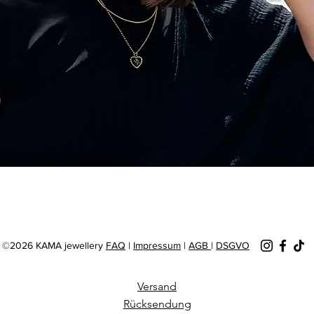
Schnellansicht
©2026 KAMA jewellery
FAQ
|
Impressum
|
AGB
|
DSGVO
Versand
Rücksendung