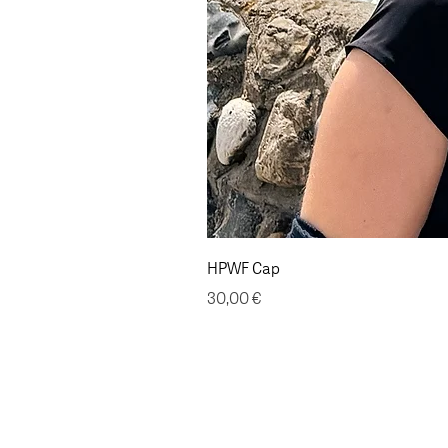
HPWF Cap
Preis
30,00 €